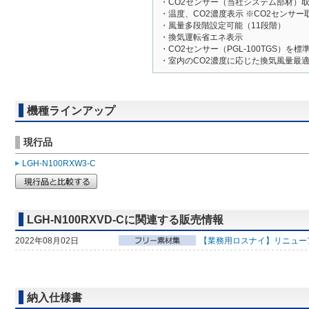
・CO2センサー（当社システム部材）
・温度、CO2濃度表示 ※CO2センサー
・風量多段階設定可能（11段階）
・換気運転省エネ表示
・CO2センサー（PGL-100TGS）を標
・室内のCO2濃度に応じた換気風量最
機種ラインアップ
現行品
LGH-N100RXW3-C
LGH-N100RXVD-Cに関連する販売情報
2022年08月02日
【業務用ロスナイ】リニューア
納入仕様書