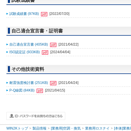
試験成績書
試験成績書 (97KB)
[2022/07/20]
自己適合宣言書・証明書
自己適合宣言書 (405KB)
[2021/04/22]
ISO認定証 (933KB)
[2024/04/04]
その他技術資料
耐震強度検討書 (251KB)
[2021/04/24]
P-Q線図 (84KB)
[2021/04/15]
WIN2Kトップ
製品情報
[業務用]空調・換気
業務用ロスナイ
[本体]業務