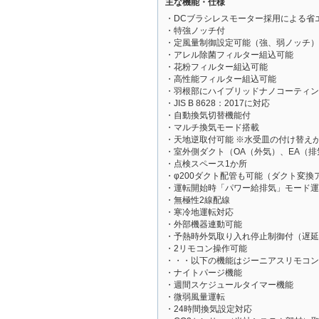
主な機能・仕様
・DCブラシレスモーター採用による省
・特強ノッチ付
・定風量制御設定可能（強、弱ノッチ）
・アレル除菌フィルター組込可能
・花粉フィルター組込可能
・高性能フィルター組込可能
・羽根部にハイブリッドナノコーティン
・JIS B 8628：2017に対応
・自動換気切替機能付
・マルチ換気モード搭載
・天地逆取付可能 ※水受皿の付け替え
・室外側ダクト（OA（外気）、EA（
・点検スペース1か所
・φ200ダクト配管も可能（ダクト変換
・運転開始時「パワー給排気」モード運
・無極性2線配線
・寒冷地運転対応
・外部機器連動可能
・予熱時外気取り入れ停止制御付（遅延
・2リモコン操作可能
・・・以下の機能はジーニアスリモコン（
・ナイトパージ機能
・週間スケジュールタイマー機能
・微弱風量運転
・24時間換気設定対応