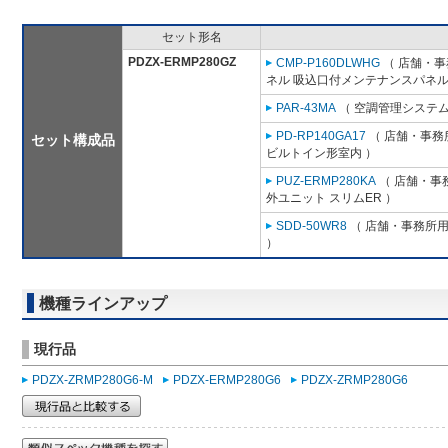
セット形名
PDZX-ERMP280GZ
CMP-P160DLWHG
（ 店舗・事務
ネル 吸込口付メンテナンスパネル
PAR-43MA
（ 空調管理システム
PD-RP140GA17
（ 店舗・事務所
セット構成品
ビルトイン形室内 ）
PUZ-ERMP280KA
（ 店舗・事務
外ユニット スリムER ）
SDD-50WR8
（ 店舗・事務所用パ
）
機種ラインアップ
現行品
PDZX-ZRMP280G6-M
PDZX-ERMP280G6
PDZX-ZRMP280G6