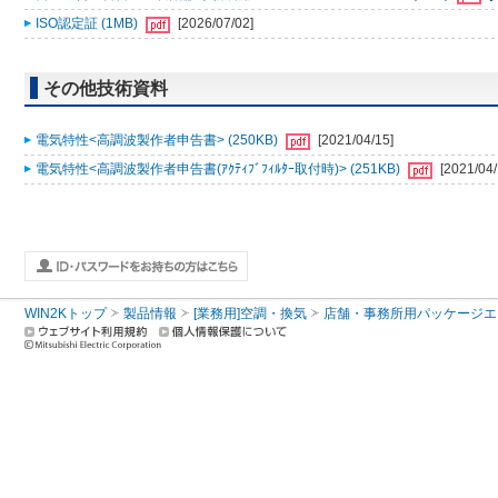
ISO認定証 (1MB)
[2026/07/02]
その他技術資料
電気特性<高調波製作者申告書> (250KB)
[2021/04/15]
電気特性<高調波製作者申告書(ｱｸﾃｨﾌﾞﾌｨﾙﾀｰ取付時)> (251KB)
[2021/04/
WIN2Kトップ
製品情報
[業務用]空調・換気
店舗・事務所用パッケージエアコン