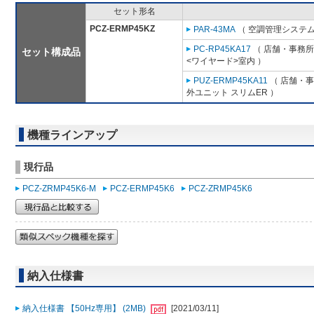
セット形名
PCZ-ERMP45KZ
PAR-43MA
（ 空調管理システム
PC-RP45KA17
（ 店舗・事務所用
セット構成品
<ワイヤード>室内 ）
PUZ-ERMP45KA11
（ 店舗・事務
外ユニット スリムER ）
機種ラインアップ
現行品
PCZ-ZRMP45K6-M
PCZ-ERMP45K6
PCZ-ZRMP45K6
納入仕様書
納入仕様書 【50Hz専用】 (2MB)
[2021/03/11]