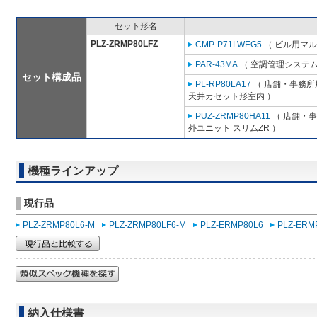
セット形名
PLZ-ZRMP80LFZ
CMP-P71LWEG5
（ ビル用マル
PAR-43MA
（ 空調管理システム
セット構成品
PL-RP80LA17
（ 店舗・事務所用
天井カセット形室内 ）
PUZ-ZRMP80HA11
（ 店舗・事務
外ユニット スリムZR ）
機種ラインアップ
現行品
PLZ-ZRMP80L6-M
PLZ-ZRMP80LF6-M
PLZ-ERMP80L6
PLZ-ERM
納入仕様書