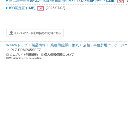
自己適合宣言書<21年店舗･事務所用ﾊﾟｯｹｰｼﾞｴｱｺﾝ ｽﾘﾑERｼﾘｰｽﾞ> (1MB)
[
ISO認定証 (1MB)
[2026/07/02]
WIN2Kトップ
製品情報
[業務用]空調・換気
店舗・事務所用パッケージエアコン
PLZ-ERMP45SEEZ