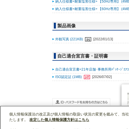
納入仕様書<耐重塩害仕様> 【50Hz専用】 (4MB
納入仕様書<耐重塩害仕様> 【60Hz専用】 (4MB
製品画像
外観写真 (221KB)
[2022/01/13]
自己適合宣言書・証明書
自己適合宣言書<21年店舗･事務所用ﾊﾟｯｹｰｼﾞｴｱｺﾝ ｽﾘ
ISO認定証 (1MB)
[2026/07/02]
個人情報保護法の改正及び個人情報の取扱い状況の変更を鑑みて、当社
WIN2Kトップ
製品情報
[業務用]空調・換気
PLZ-ERMP56SEEZ
たします。
改定した個人情報保護方針はこちら