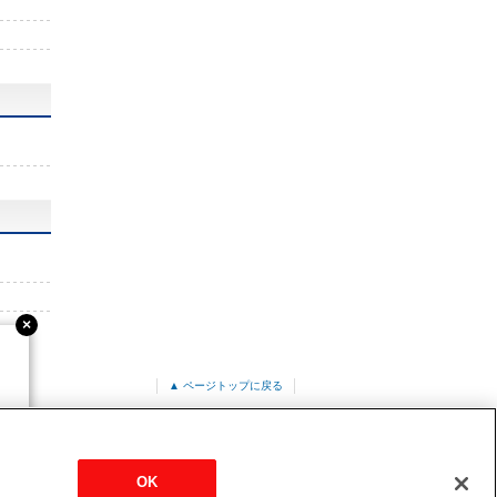
▲ ページトップに戻る
ット形<ファインパワーカセット>
OK