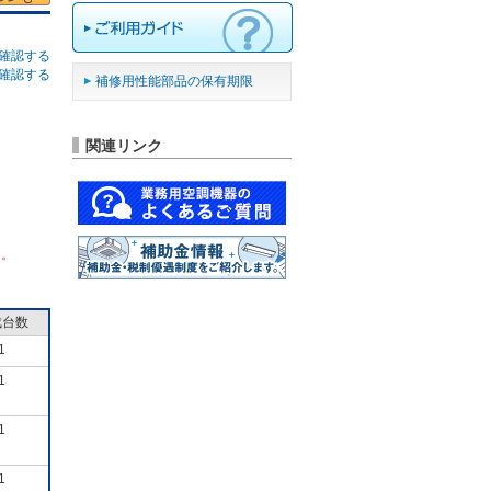
確認する
確認する
補修用性能部品の保有期限
関連リンク
ん。
成台数
1
1
1
1