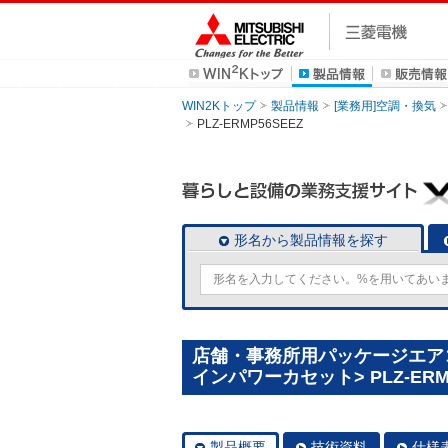
WIN2Kトップ
製品情報
[業務用]空調・換気
PLZ-ERMP56SEEZ
形名から製品情報を探す
店舗・事務所用パッケージエアコン(
インパワーカセット> PLZ-ERM
製品概要
技術資料
仕様