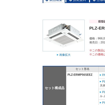
PLZ-E
価格：966,
発売日：202
※この製品
※この価格
画像拡大
セット形名
PLZ-ERMP56SEEZ
P
P
天
セット構成品
P
ル 
P