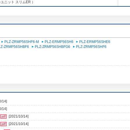
ユニット スリムER ）
PLZ-ZRMP56SHF6-M
PLZ-ERMP56SH6
PLZ-ERMP56SHE6
LZ-ZRMP56SHBF6
PLZ-ZRMP56SHBFG6
PLZ-ZRMP56SHF6
0/14]
0/14]
[2021/10/14]
[2021/10/14]