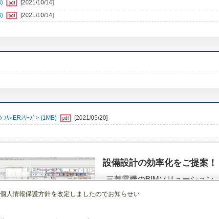
)
[2021/10/14]
)
[2021/10/14]
ﾑERｼﾘｰｽﾞ> (1MB)
[2021/05/20]
設備設計の効率化をご提案！
三菱電機のBIMソリューション
（空調.換気.照明）
個人情報保護方針を改定しましたのでお知らせい
店舗・事務所用パッケージエアコン(Mr.SLIM)
[本体]スリムER
4方向天井カセ
詳細を見る