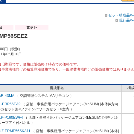
セット構成品を
現行品を
RMP56SEEZ
000円（税別）
1年05月10日
は旧型品です。価格は販売終了時点での価格です。
は事業者様向けの積算見積価格であり、一般消費者様向けの販売価格ではありませ
構成形名
構
AR-43MA
（ 空調管理システム MAリモコン ）
L-ERP56EA9
（ 店舗・事務所用パッケージエアコン(Mr.SLIM) [本体]4方向
井カセット形<ファインパワーカセット>室内 ）
LP-P160EWF4
（ 店舗・事務所用パッケージエアコン(Mr.SLIM) [別売]パネ
ムーブアイ付パネル ）
UZ-ERMP56SKA11
（ 店舗・事務所用パッケージエアコン(Mr.SLIM) [本体]