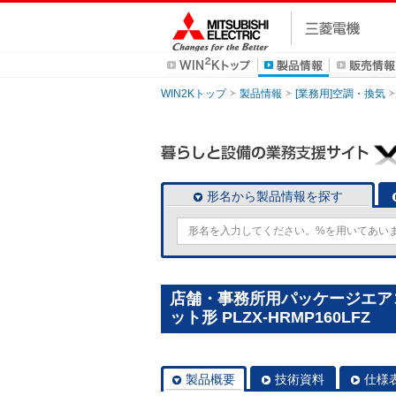
WIN2Kトップ
製品情報
[業務用]空調・換気
形名から製品情報を探す
店舗・事務所用パッケージエアコン
ット形 PLZX-HRMP160LFZ
製品概要
技術資料
仕様