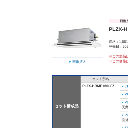
PLZX-
価格：1,88
発売日：202
※この製品
※この価格
画像拡大
セット形名
PLZX-HRMP160LFZ
C
P
P
セット構成品
天
P
室外