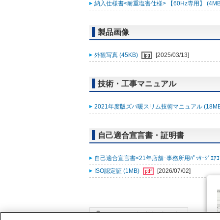
納入仕様書<耐重塩害仕様> 【60Hz専用】 (4MB
製品画像
外観写真 (45KB)
[2025/03/13]
技術・工事マニュアル
2021年度版ズバ暖スリム技術マニュアル (18M
自己適合宣言書・証明書
自己適合宣言書<21年店舗･事務所用ﾊﾟｯｹｰｼﾞｴｱｺﾝ ｽﾞ
ISO認定証 (1MB)
[2026/07/02]