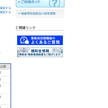
確認する
確認する
補修用性能部品の保有期限
関連リンク
ん。
成台数
2
1
2
1
1