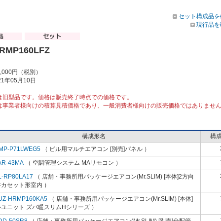
セット構成品を
現行品を
HRMP160LFZ
1,000円（税別）
1年05月10日
は旧型品です。価格は販売終了時点での価格です。
は事業者様向けの積算見積価格であり、一般消費者様向けの販売価格ではありませ
構成形名
構
MP-P71LWEG5
（ ビル用マルチエアコン [別売]パネル ）
AR-43MA
（ 空調管理システム MAリモコン ）
L-RP80LA17
（ 店舗・事務所用パッケージエアコン(Mr.SLIM) [本体]2方向
井カセット形室内 ）
UZ-HRMP160KA5
（ 店舗・事務所用パッケージエアコン(Mr.SLIM) [本体]
ユニット ズバ暖スリムHシリーズ ）