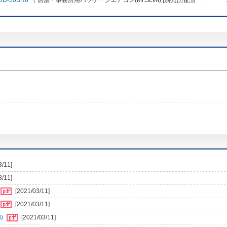
DD-50SR8
（ 店舗・事務所用パッケージエアコン(Mr.SLIM) [別売]分配管
3/11]
3/11]
[2021/03/11]
[2021/03/11]
)
[2021/03/11]