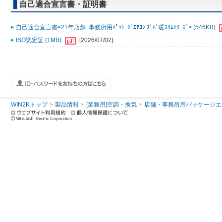
自己適合宣言書・証明書
自己適合宣言書<21年店舗･事務所用ﾊﾟｯｹｰｼﾞｴｱｺﾝ ｽﾞﾊﾞ暖ｽﾘﾑｼﾘｰｽﾞ> (546KB)
ISO認定証 (1MB)
[2026/07/02]
WIN2Kトップ
製品情報
[業務用]空調・換気
店舗・事務所用パッケージエアコン