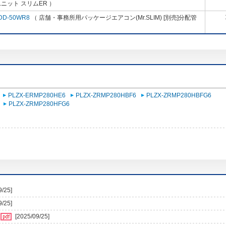
ニット スリムER ）
DD-50WR8
（ 店舗・事務所用パッケージエアコン(Mr.SLIM) [別売]分配管
PLZX-ERMP280HE6
PLZX-ZRMP280HBF6
PLZX-ZRMP280HBFG6
PLZX-ZRMP280HFG6
9/25]
9/25]
[2025/09/25]