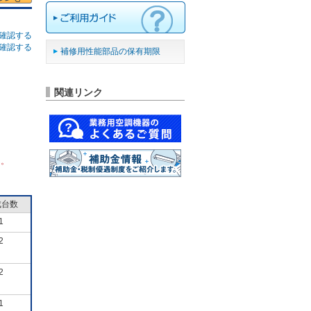
確認する
確認する
補修用性能部品の保有期限
関連リンク
ん。
成台数
1
2
2
1