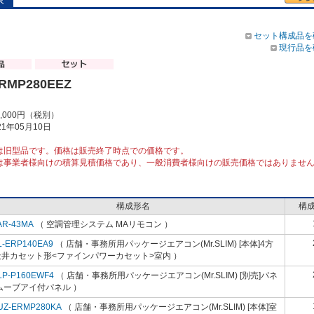
セット構成品を
現行品を
ERMP280EEZ
8,000円（税別）
1年05月10日
は旧型品です。価格は販売終了時点での価格です。
は事業者様向けの積算見積価格であり、一般消費者様向けの販売価格ではありませ
構成形名
構
AR-43MA
（ 空調管理システム MAリモコン ）
L-ERP140EA9
（ 店舗・事務所用パッケージエアコン(Mr.SLIM) [本体]4方
天井カセット形<ファインパワーカセット>室内 ）
LP-P160EWF4
（ 店舗・事務所用パッケージエアコン(Mr.SLIM) [別売]パネ
ムーブアイ付パネル ）
UZ-ERMP280KA
（ 店舗・事務所用パッケージエアコン(Mr.SLIM) [本体]室