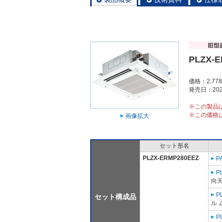
PLZX-
価格：2,77
発売日：202
※この製品
※この価格
画像拡大
セット形名
PLZX-ERMP280EEZ
P
P
向
P
セット構成品
ル 
P