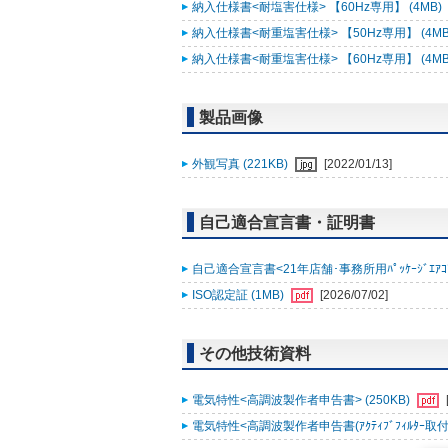
納入仕様書<耐塩害仕様> 【60Hz専用】 (4MB)
納入仕様書<耐重塩害仕様> 【50Hz専用】 (4MB
納入仕様書<耐重塩害仕様> 【60Hz専用】 (4MB
製品画像
外観写真 (221KB)
[2022/01/13]
自己適合宣言書・証明書
自己適合宣言書<21年店舗･事務所用ﾊﾟｯｹｰｼﾞｴｱｺﾝ ｽﾘ
ISO認定証 (1MB)
[2026/07/02]
その他技術資料
電気特性<高調波製作者申告書> (250KB)
電気特性<高調波製作者申告書(ｱｸﾃｨﾌﾞﾌｨﾙﾀｰ取付時)