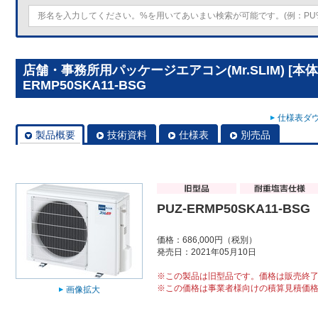
店舗・事務所用パッケージエアコン(Mr.SLIM) [本体
ERMP50SKA11-BSG
仕様表ダウ
製品概要
技術資料
仕様表
別売品
PUZ-ERMP50SKA11-BSG
価格：686,000円（税別）
発売日：2021年05月10日
※この製品は旧型品です。価格は販売終
※この価格は事業者様向けの積算見積価
画像拡大