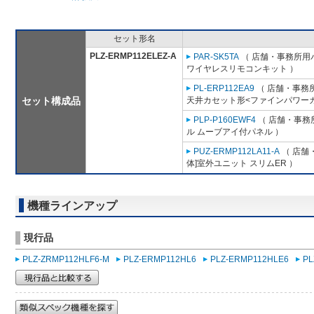
セット形名
PLZ-ERMP112ELEZ-A
PAR-SK5TA
（ 店舗・事務所用パッ
ワイヤレスリモコンキット ）
PL-ERP112EA9
（ 店舗・事務所用
セット構成品
天井カセット形<ファインパワーカ
PLP-P160EWF4
（ 店舗・事務所
ル ムーブアイ付パネル ）
PUZ-ERMP112LA11-A
（ 店舗・
体]室外ユニット スリムER ）
機種ラインアップ
現行品
PLZ-ZRMP112HLF6-M
PLZ-ERMP112HL6
PLZ-ERMP112HLE6
PL