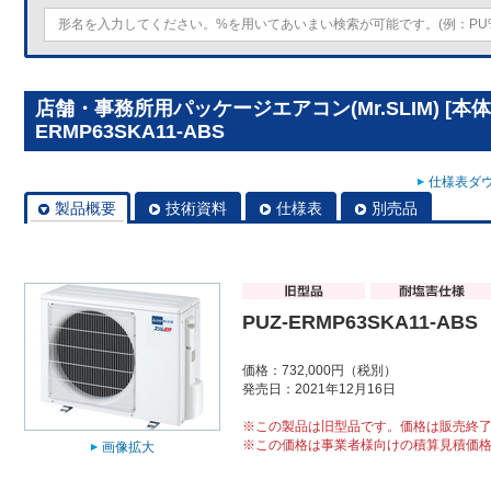
店舗・事務所用パッケージエアコン(Mr.SLIM) [本体
ERMP63SKA11-ABS
仕様表ダウ
製品概要
技術資料
仕様表
別売品
PUZ-ERMP63SKA11-ABS
価格：732,000円（税別）
発売日：2021年12月16日
※この製品は旧型品です。価格は販売終
※この価格は事業者様向けの積算見積価
画像拡大