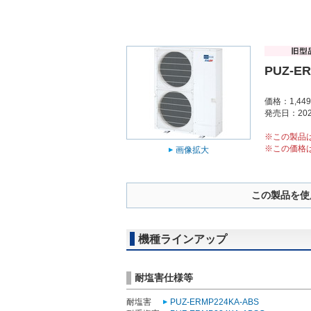
PUZ-E
価格：1,44
発売日：202
※この製品
※この価格
画像拡大
この製品を使
機種ラインアップ
耐塩害仕様等
耐塩害
PUZ-ERMP224KA-ABS