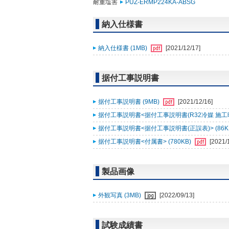
耐重塩害
PUZ-ERMP224KA-ABSG
納入仕様書
納入仕様書 (1MB)
[2021/12/17]
据付工事説明書
据付工事説明書 (9MB)
[2021/12/16]
据付工事説明書<据付工事説明書(R32冷媒 施工時ﾁｪｯｸ
据付工事説明書<据付工事説明書(正誤表)> (86K
据付工事説明書<付属書> (780KB)
[2021/
製品画像
外観写真 (3MB)
[2022/09/13]
試験成績書