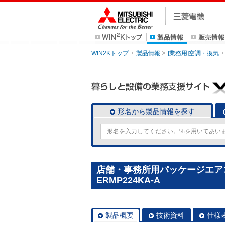
WIN2Kトップ
製品情報
[業務用]空調・換気
形名から製品情報を探す
店舗・事務所用パッケージエアコン(M
ERMP224KA-A
製品概要
技術資料
仕様