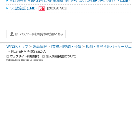
自己適合宣言書<21年店舗･事務所用ﾊﾟｯｹｰｼﾞｴｱｺﾝ ｽﾘﾑERｼﾘｰｽﾞ-Aﾀｲﾌﾟ> (1MB)
ISO認定証 (1MB)
[2026/07/02]
WIN2Kトップ
製品情報
[業務用]空調・換気
店舗・事務所用パッケージエアコン
PLZ-ERMP40SEEZ-A