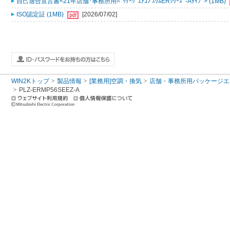
自己適合宣言書<21年店舗･事務所用ﾊﾟｯｹｰｼﾞｴｱｺﾝ ｽﾘﾑERｼﾘｰｽﾞ-Aﾀｲﾌﾟ> (1MB)
ISO認定証 (1MB)
[2026/07/02]
WIN2Kトップ
製品情報
[業務用]空調・換気
店舗・事務所用パッケージエアコン
PLZ-ERMP56SEEZ-A