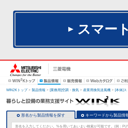
スマー
WIN2Kトップ
製品情報
[業務用]空調・換気
産業用換気送風機
[本体]
形名から製品情報を探す
キーワードから製品情