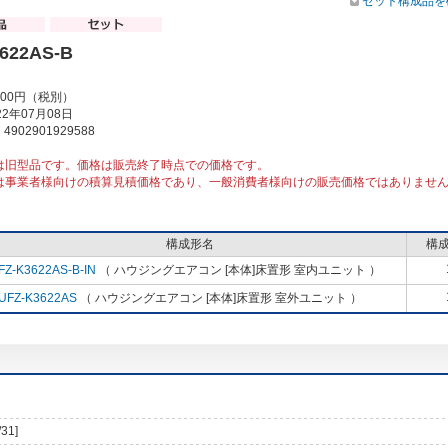
セット構成品を
622AS-B
000円（税別）
2年07月08日
902901929588
は旧型品です。価格は販売終了時点での価格です。
は事業者様向けの積算見積価格であり、一般消費者様向けの販売価格ではありませ
構成形名
構
FZ-K3622AS-B-IN
（ ハウジングエアコン [本体]床置形 室内ユニット ）
UFZ-K3622AS
（ ハウジングエアコン [本体]床置形 室外ユニット ）
/31]