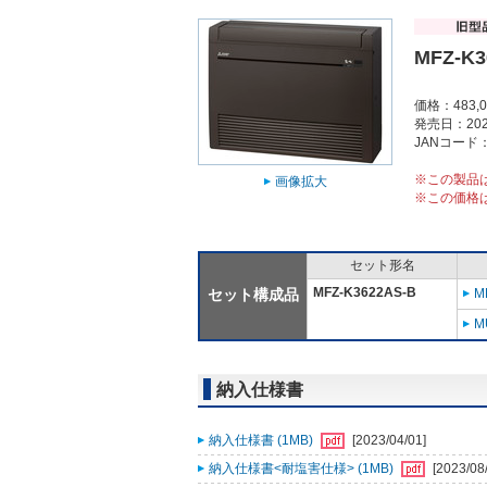
MFZ-K3
価格：483,
発売日：202
JANコード：4
※この製品
画像拡大
※この価格
セット形名
MFZ-K3622AS-B
セット構成品
M
M
納入仕様書
納入仕様書 (1MB)
[2023/04/01]
納入仕様書<耐塩害仕様> (1MB)
[2023/08