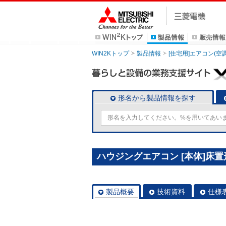
WIN2Kトップ
製品情報
[住宅用]エアコン(空
形名から製品情報を探す
ハウジングエアコン [本体]床置形 
製品概要
技術資料
仕様