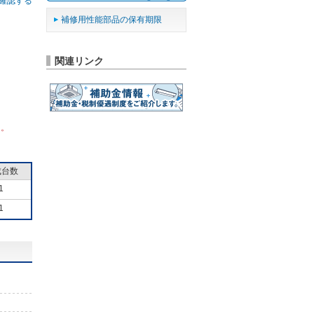
確認する
補修用性能部品の保有期限
関連リンク
ん。
成台数
1
1