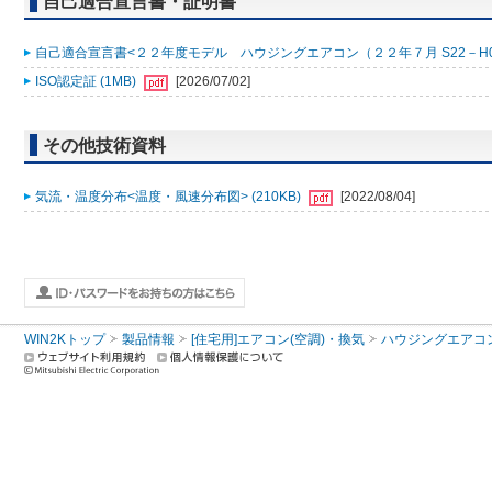
自己適合宣言書・証明書
自己適合宣言書<２２年度モデル ハウジングエアコン（２２年７月 S22－H0001
ISO認定証 (1MB)
[2026/07/02]
その他技術資料
気流・温度分布<温度・風速分布図> (210KB)
[2022/08/04]
WIN2Kトップ
製品情報
[住宅用]エアコン(空調)・換気
ハウジングエアコ