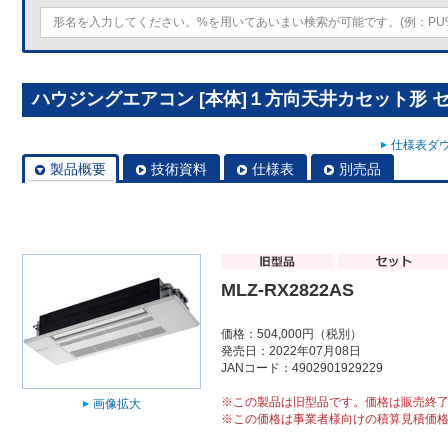
ハウジングエアコン [本体]１方向天井カセット形 セット
仕様表ダウ
製品概要
技術資料
仕様表
別売品
MLZ-RX2822AS
価格：504,000円（税別）
発売日：2022年07月08日
JANコード：4902901929229
※この製品は旧型品です。価格は販売終
画像拡大
※この価格は事業者様向けの積算見積価