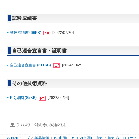
試験成績書
試験成績書 (66KB)
[2022/07/20]
自己適合宣言書・証明書
自己適合宣言書 (211KB)
[2024/09/25]
その他技術資料
P-Q線図 (85KB)
[2022/06/04]
WIN2Kトップ
製品情報
[住宅用]エアコン(空調)・換気
換気扇・ロスナイ