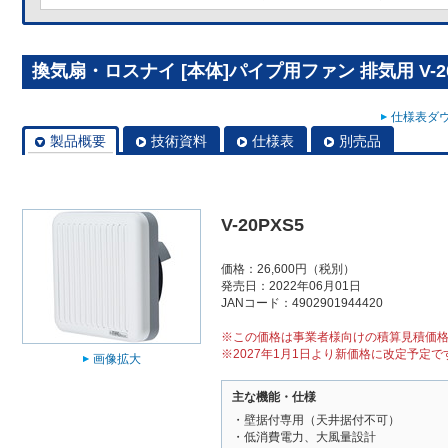
換気扇・ロスナイ [本体]パイプ用ファン 排気用 V-20
仕様表ダウ
製品概要
技術資料
仕様表
別売品
V-20PXS5
価格：26,600円（税別）
発売日：2022年06月01日
JANコード：4902901944420
※この価格は事業者様向けの積算見積価
※2027年1月1日より新価格に改定予定で
画像拡大
主な機能・仕様
・壁据付専用（天井据付不可）
・低消費電力、大風量設計