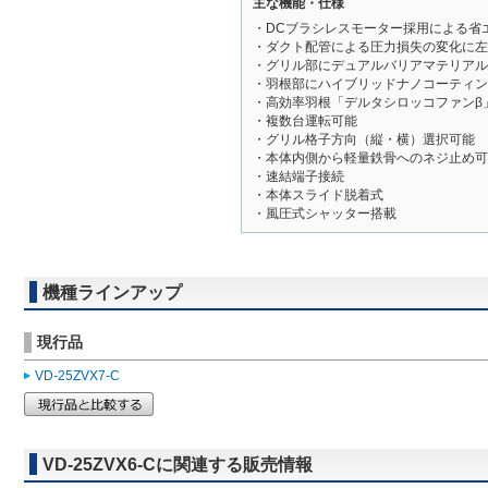
主な機能・仕様
・DCブラシレスモーター採用による省
・ダクト配管による圧力損失の変化に左
・グリル部にデュアルバリアマテリアル
・羽根部にハイブリッドナノコーティン
・高効率羽根「デルタシロッコファンβ
・複数台運転可能
・グリル格子方向（縦・横）選択可能
・本体内側から軽量鉄骨へのネジ止め可
・速結端子接続
・本体スライド脱着式
・風圧式シャッター搭載
機種ラインアップ
現行品
VD-25ZVX7-C
VD-25ZVX6-Cに関連する販売情報