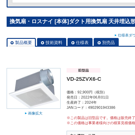
換気扇・ロスナイ [本体]ダクト用換気扇 天井埋込形 VD
仕様表ダウ
製品概要
技術資料
仕様表
別売品
VD-25ZVX6-C
価格：92,900円（税別）
発売日：2022年06月01日
生産終了：2024年
JANコード：4902901943386
画像拡大
※この製品は旧型品です。価格は販売終
※この価格は事業者様向けの積算見積価