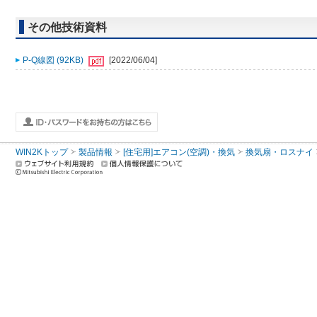
その他技術資料
P-Q線図 (92KB)
[2022/06/04]
WIN2Kトップ
製品情報
[住宅用]エアコン(空調)・換気
換気扇・ロスナイ