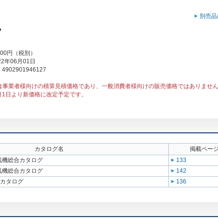
別売品
7
000円（税別）
2年06月01日
902901946127
は事業者様向けの積算見積価格であり、一般消費者様向けの販売価格ではありませ
1月1日より新価格に改定予定です。
カタログ名
掲載ペー
送風機総合カタログ
133
送風機総合カタログ
142
合カタログ
136