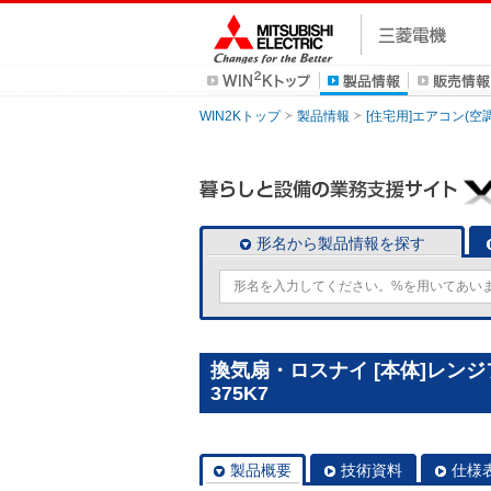
WIN2Kトップ
製品情報
[住宅用]エアコン(空
形名から製品情報を探す
換気扇・ロスナイ [本体]レンジ
375K7
製品概要
技術資料
仕様