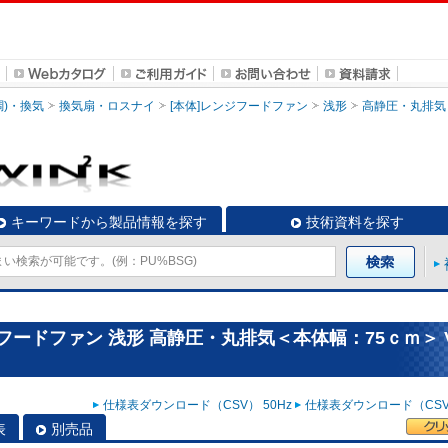
調)・換気
換気扇・ロスナイ
[本体]レンジフードファン
浅形
高静圧・丸排気
キーワードから製品情報を探す
技術資料を探す
フードファン 浅形 高静圧・丸排気＜本体幅：75ｃｍ＞ V
仕様表ダウンロード（CSV） 50Hz
仕様表ダウンロード（CSV）
表
別売品