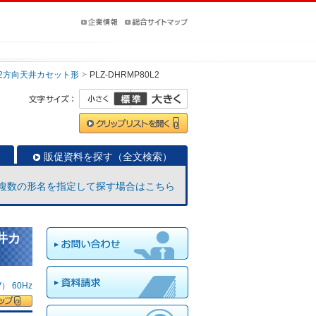
2方向天井カセット形
PLZ-DHRMP80L2
販促資料を探す（全文検索）
複数の形名を指定して探す場合はこちら
井カ
 60Hz