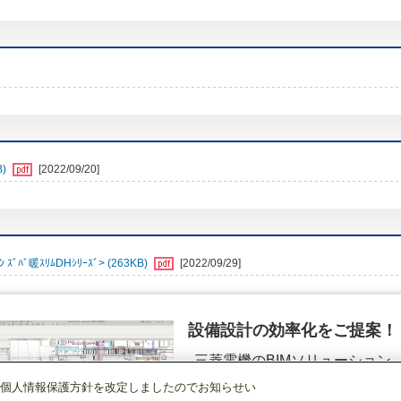
B)
[2022/09/20]
ﾊﾞ暖ｽﾘﾑDHｼﾘｰｽﾞ> (263KB)
[2022/09/29]
設備設計の効率化をご提案！
三菱電機のBIMソリューション
（空調.換気.照明）
個人情報保護方針を改定しましたのでお知らせい