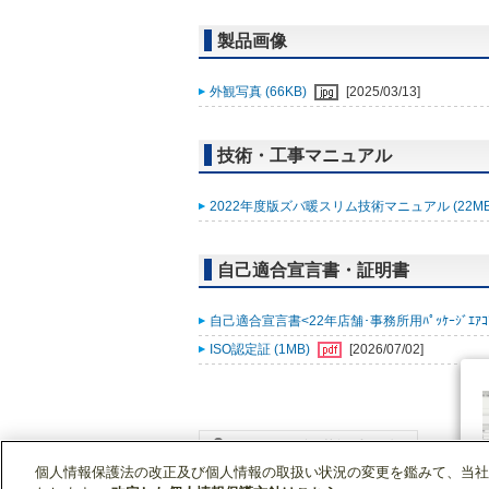
製品画像
外観写真 (66KB)
[2025/03/13]
技術・工事マニュアル
2022年度版ズバ暖スリム技術マニュアル (22M
自己適合宣言書・証明書
自己適合宣言書<22年店舗･事務所用ﾊﾟｯｹｰｼﾞｴｱｺﾝ ｽﾞ
ISO認定証 (1MB)
[2026/07/02]
個人情報保護法の改正及び個人情報の取扱い状況の変更を鑑みて、当社