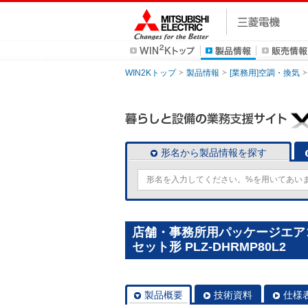
WIN2Kトップ
製品情報
[業務用]空調・換気
形名から製品情報を探す
店舗・事務所用パッケージエアコン(
セット形 PLZ-DHRMP80L2
製品概要
技術資料
仕様