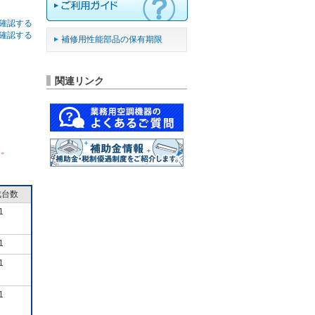
確認する
確認する
補修用性能部品の保有期限
関連リンク
ん。
成台数
1
1
1
1