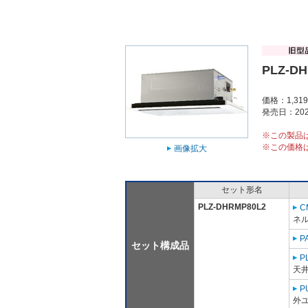
PLZ-D
価格：1,31
発売日：202
※この製品
※この価格
画像拡大
セット形名
PLZ-DHRMP80L2
C
ネル
P
セット構成品
P
天
P
外ユ