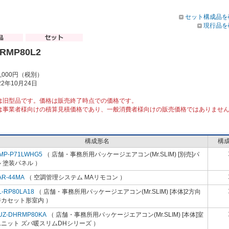
セット構成品を
現行品を
HRMP80L2
9,000円（税別）
2年10月24日
は旧型品です。価格は販売終了時点での価格です。
は事業者様向けの積算見積価格であり、一般消費者様向けの販売価格ではありませ
構成形名
構
MP-P71LWHG5
（ 店舗・事務所用パッケージエアコン(Mr.SLIM) [別売]パ
 塗装パネル ）
AR-44MA
（ 空調管理システム MAリモコン ）
L-RP80LA18
（ 店舗・事務所用パッケージエアコン(Mr.SLIM) [本体]2方向
井カセット形室内 ）
UZ-DHRMP80KA
（ 店舗・事務所用パッケージエアコン(Mr.SLIM) [本体]室
ニット ズバ暖スリムDHシリーズ ）