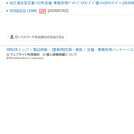
自己適合宣言書<22年店舗･事務所用ﾊﾟｯｹｰｼﾞｴｱｺﾝ ｽﾞﾊﾞ暖ｽﾘﾑDHｼﾘｰｽﾞ> (263K
ISO認定証 (1MB)
[2026/07/02]
WIN2Kトップ
製品情報
[業務用]空調・換気
店舗・事務所用パッケージエアコン