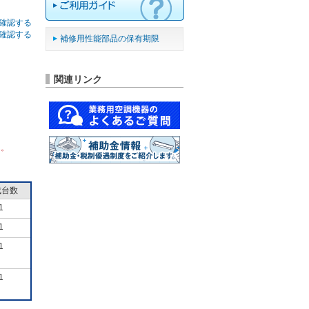
確認する
確認する
補修用性能部品の保有期限
関連リンク
ん。
成台数
1
1
1
1