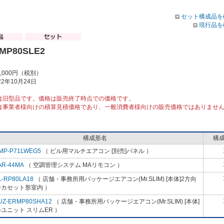
セット構成品を
現行品を
RMP80SLE2
2,000円（税別）
2年10月24日
は旧型品です。価格は販売終了時点での価格です。
は事業者様向けの積算見積価格であり、一般消費者様向けの販売価格ではありませ
構成形名
構
MP-P71LWEG5
（ ビル用マルチエアコン [別売]パネル ）
AR-44MA
（ 空調管理システム MAリモコン ）
L-RP80LA18
（ 店舗・事務所用パッケージエアコン(Mr.SLIM) [本体]2方向
井カセット形室内 ）
UZ-ERMP80SHA12
（ 店舗・事務所用パッケージエアコン(Mr.SLIM) [本体]
ユニット スリムER ）