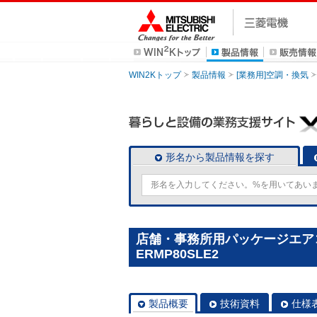
WIN2Kトップ
製品情報
[業務用]空調・換気
形名から製品情報を探す
店舗・事務所用パッケージエアコン(M
ERMP80SLE2
製品概要
技術資料
仕様