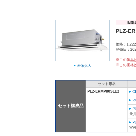
PLZ-E
価格：1,22
発売日：202
※この製品
※この価格
画像拡大
セット形名
PLZ-ERMP80SLE2
C
P
セット構成品
P
天
P
室外