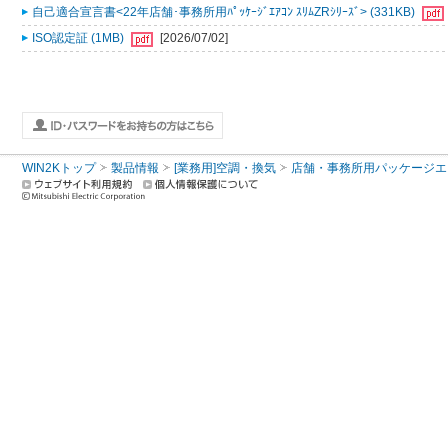
自己適合宣言書<22年店舗･事務所用ﾊﾟｯｹｰｼﾞｴｱｺﾝ ｽﾘﾑZRｼﾘｰｽﾞ> (331KB)
ISO認定証 (1MB)
[2026/07/02]
WIN2Kトップ
製品情報
[業務用]空調・換気
店舗・事務所用パッケージエアコン