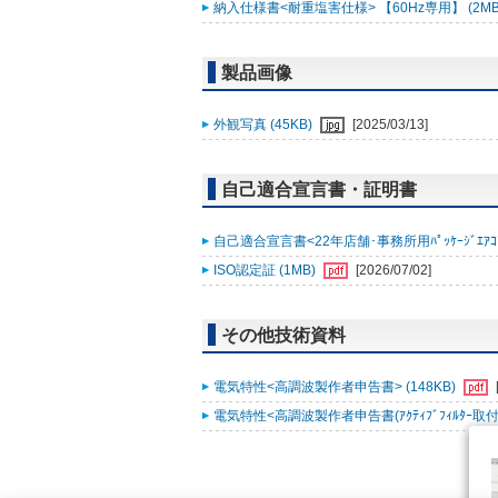
納入仕様書<耐重塩害仕様> 【60Hz専用】 (2MB
製品画像
外観写真 (45KB)
[2025/03/13]
自己適合宣言書・証明書
自己適合宣言書<22年店舗･事務所用ﾊﾟｯｹｰｼﾞｴｱｺﾝ ｽﾘ
ISO認定証 (1MB)
[2026/07/02]
その他技術資料
電気特性<高調波製作者申告書> (148KB)
電気特性<高調波製作者申告書(ｱｸﾃｨﾌﾞﾌｨﾙﾀｰ取付時)