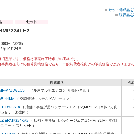
セット構成品を
現行品を
RMP224LE2
9,000円（税別）
2年10月24日
は旧型品です。価格は販売終了時点での価格です。
は事業者様向けの積算見積価格であり、一般消費者様向けの販売価格ではありませ
構成形名
構
MP-P71LWEG5
（ ビル用マルチエアコン [別売]パネル ）
AR-44MA
（ 空調管理システム MAリモコン ）
L-RP80LA18
（ 店舗・事務所用パッケージエアコン(Mr.SLIM) [本体]2方向
井カセット形室内 ）
UZ-ERMP224KA2
（ 店舗・事務所用パッケージエアコン(Mr.SLIM) [本体]
ユニット スリムER ）