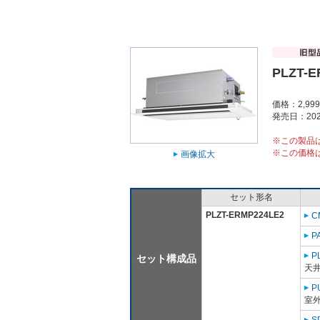
PLZT-E
価格：2,99
発売日：202
※この製品
※この価格
画像拡大
セット形名
PLZT-ERMP224LE2
C
P
P
セット構成品
天
P
室外