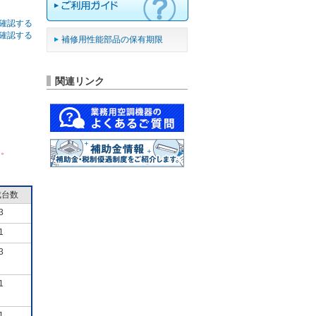
確認する
確認する
補修用性能部品の保有期限
関連リンク
ん。
成台数
3
1
3
1
1