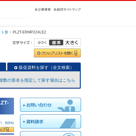
ット形
PLZT-ERMP224LE2
販促資料を探す（全文検索）
複数の形名を指定して探す場合はこちら
ZT-
 60Hz