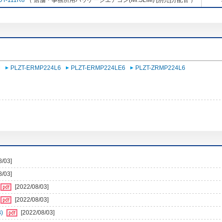
DT-111R8
（ 店舗・事務所用パッケージエアコン(Mr.SLIM) [別売]分配管 ）
M
PLZT-ERMP224L6
PLZT-ERMP224LE6
PLZT-ZRMP224L6
8/03]
8/03]
[2022/08/03]
[2022/08/03]
)
[2022/08/03]