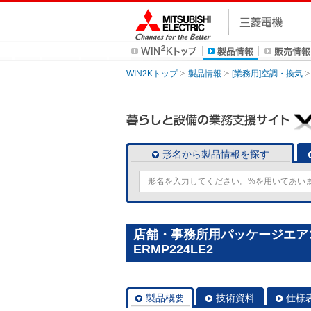
WIN2Kトップ
製品情報
[業務用]空調・換気
形名から製品情報を探す
店舗・事務所用パッケージエアコン(M
ERMP224LE2
製品概要
技術資料
仕様