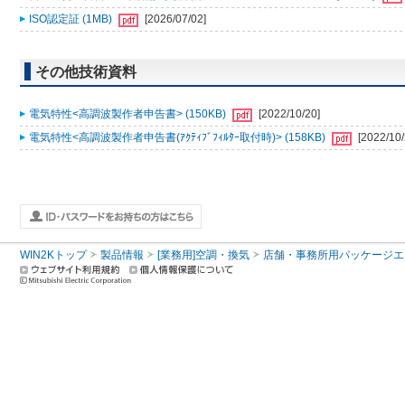
ISO認定証 (1MB)
[2026/07/02]
その他技術資料
電気特性<高調波製作者申告書> (150KB)
[2022/10/20]
電気特性<高調波製作者申告書(ｱｸﾃｨﾌﾞﾌｨﾙﾀｰ取付時)> (158KB)
[2022/10/
WIN2Kトップ
製品情報
[業務用]空調・換気
店舗・事務所用パッケージエアコン