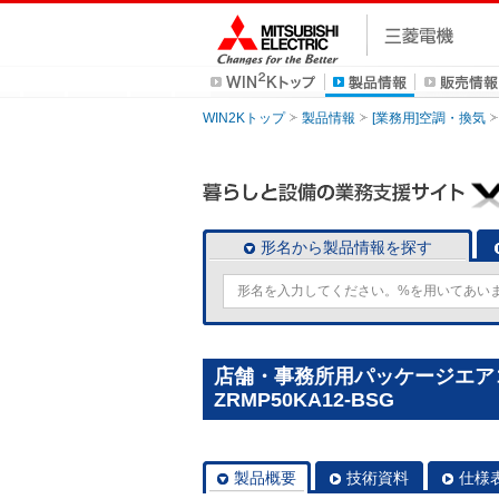
WIN2Kトップ
製品情報
[業務用]空調・換気
形名から製品情報を探す
店舗・事務所用パッケージエアコン(M
ZRMP50KA12-BSG
製品概要
技術資料
仕様