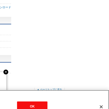
ンロード
▲ ページトップに戻る
PUZ-ZRMP50KA12-BSG
OK