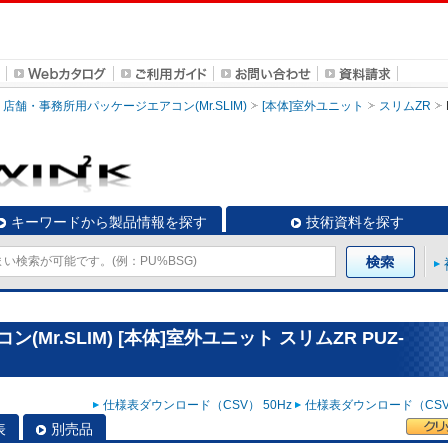
店舗・事務所用パッケージエアコン(Mr.SLIM)
[本体]室外ユニット
スリムZR
キーワードから製品情報を探す
技術資料を探す
r.SLIM) [本体]室外ユニット スリムZR PUZ-
仕様表ダウンロード（CSV） 50Hz
仕様表ダウンロード（CSV）
表
別売品