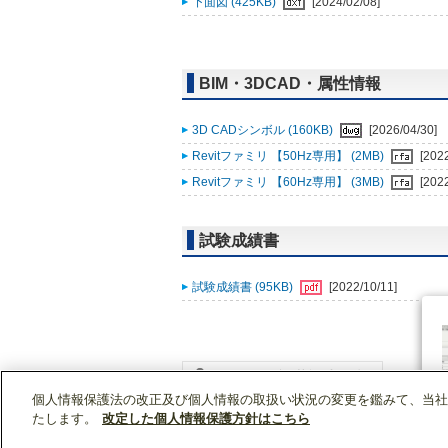
下面図 (425KB)
[2024/02/08]
BIM・3DCAD・属性情報
3D CADシンボル (160KB)
[2026/04/30]
Revitファミリ 【50Hz専用】 (2MB)
[202
Revitファミリ 【60Hz専用】 (3MB)
[202
試験成績書
試験成績書 (95KB)
[2022/10/11]
個人情報保護法の改正及び個人情報の取扱い状況の変更を鑑みて、当社
WIN2Kトップ
製品情報
[業務用]空調・換気
たします。
改定した個人情報保護方針はこちら