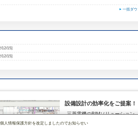
一括ダウ
2/12/15]
2/12/15]
設備設計の効率化をご提案！
三菱電機のBIMソリューション
（空調.換気.照明）
個人情報保護方針を改定しましたのでお知らせい
店舗・事務所用パッケージエアコン(Mr.SLIM)
[本体]室外ユニット
スリムZR
詳細を見る