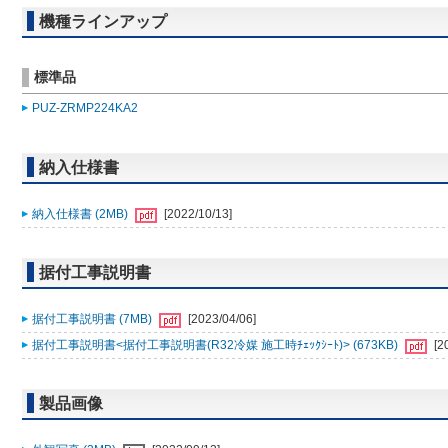
機種ラインアップ
標準品
PUZ-ZRMP224KA2
納入仕様書
納入仕様書 (2MB)
[2022/10/13]
据付工事説明書
据付工事説明書 (7MB)
[2023/04/06]
据付工事説明書<据付工事説明書(R32冷媒 施工時ﾁｪｯｸｼｰﾄ)> (673KB)
[2
製品画像