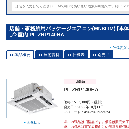
店舗・事務所用パッケージエアコン(Mr.SLIM) [本
プ>室内 PL-ZRP140HA
仕様表ダウ
製品概要
技術資料
仕様表
別売品
PL-ZRP140HA
価格：517,000円（税別）
発売日：2022年10月11日
JANコード：4902901938054
※この製品は旧型品です。価格は販売終
画像拡大
※この価格は事業者様向けの積算見積価