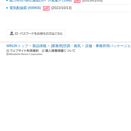
能力特性<静圧線図(分ﾀﾞｸﾄ風量)> (1MB)
[2023/01/26]
電気配線図 (699KB)
[2022/10/13]
WIN2Kトップ
製品情報
[業務用]空調・換気
店舗・事務所用パッケージエアコン