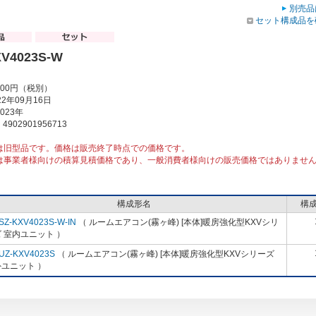
別売品
セット構成品を
V4023S-W
000円（税別）
2年09月16日
023年
902901956713
は旧型品です。価格は販売終了時点での価格です。
は事業者様向けの積算見積価格であり、一般消費者様向けの販売価格ではありませ
構成形名
構
SZ-KXV4023S-W-IN
（ ルームエアコン(霧ヶ峰) [本体]暖房強化型KXVシリ
 室内ユニット ）
UZ-KXV4023S
（ ルームエアコン(霧ヶ峰) [本体]暖房強化型KXVシリーズ
ユニット ）