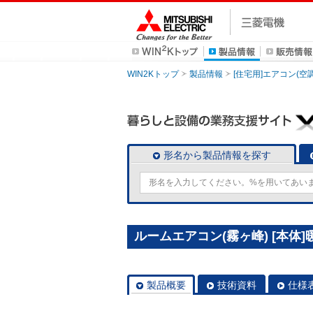
WIN2Kトップ
製品情報
[住宅用]エアコン(空
形名から製品情報を探す
ルームエアコン(霧ヶ峰) [本体]暖
製品概要
技術資料
仕様