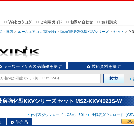
調)・換気
ルームエアコン(霧ヶ峰)
[本体]暖房強化型KXVシリーズ
セット
MS
キーワードから製品情報を探す
技術資料を探す
房強化型KXVシリーズ セット MSZ-KXV4023S-W
仕様表ダウンロード（CSV） 50Hz
仕様表ダウンロード（CSV）
表
別売品