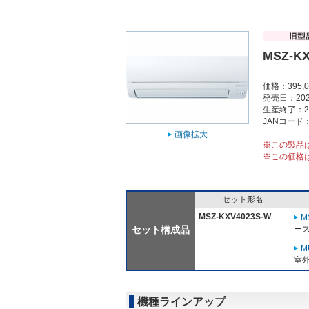
MSZ-KX
価格：395,
発売日：202
生産終了：2
JANコード：4
画像拡大
※この製品
※この価格
セット形名
MSZ-KXV4023S-W
M
セット構成品
ーズ
M
室外
機種ラインアップ