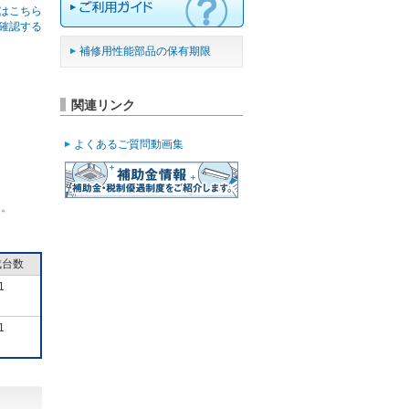
はこちら
確認する
補修用性能部品の保有期限
関連リンク
よくあるご質問動画集
ん。
成台数
1
1