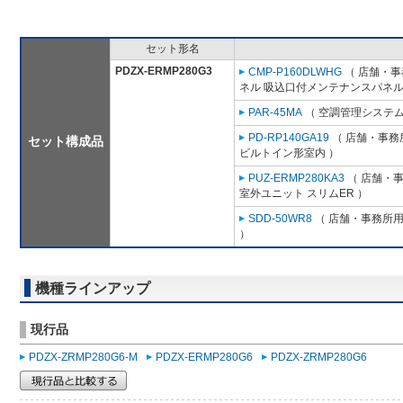
セット形名
PDZX-ERMP280G3
CMP-P160DLWHG
（ 店舗・事務
ネル 吸込口付メンテナンスパネル
PAR-45MA
（ 空調管理システム
PD-RP140GA19
（ 店舗・事務所
セット構成品
ビルトイン形室内 ）
PUZ-ERMP280KA3
（ 店舗・事務
室外ユニット スリムER ）
SDD-50WR8
（ 店舗・事務所用パ
）
機種ラインアップ
現行品
PDZX-ZRMP280G6-M
PDZX-ERMP280G6
PDZX-ZRMP280G6