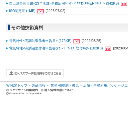
自己適合宣言書<23年店舗･事務所用ﾊﾟｯｹｰｼﾞｴｱｺﾝ ｽﾘﾑERｼﾘｰｽﾞ> (342KB)
ISO認定証 (1MB)
[2026/07/02]
その他技術資料
電気特性<高調波製作者申告書> (173KB)
[2023/05/25]
電気特性<高調波製作者申告書(ｱｸﾃｨﾌﾞﾌｨﾙﾀｰ取付時)> (182KB)
[2023/05/
WIN2Kトップ
製品情報
[業務用]空調・換気
店舗・事務所用パッケージエアコン