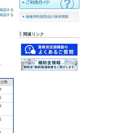
確認する
確認する
補修用性能部品の保有期限
関連リンク
ん。
成台数
4
1
4
1
1