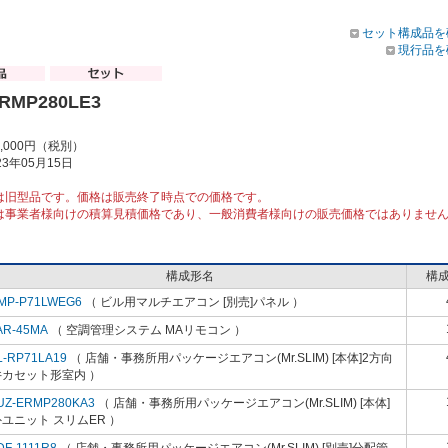
セット構成品を
現行品を
ERMP280LE3
2,000円（税別）
3年05月15日
は旧型品です。価格は販売終了時点での価格です。
は事業者様向けの積算見積価格であり、一般消費者様向けの販売価格ではありませ
構成形名
構
MP-P71LWEG6
（ ビル用マルチエアコン [別売]パネル ）
AR-45MA
（ 空調管理システム MAリモコン ）
L-RP71LA19
（ 店舗・事務所用パッケージエアコン(Mr.SLIM) [本体]2方向
井カセット形室内 ）
UZ-ERMP280KA3
（ 店舗・事務所用パッケージエアコン(Mr.SLIM) [本体]
ユニット スリムER ）