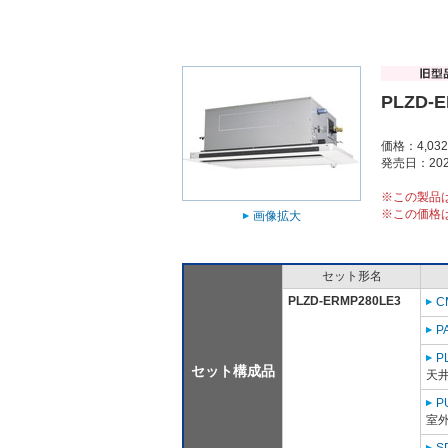
PLZD-
価格：4,03
発売日：202
※この製品
※この価格
画像拡大
セット形名
PLZD-ERMP280LE3
C
P
P
セット構成品
天
P
室外