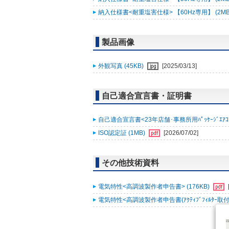
納入仕様書<耐重塩害仕様> 【60Hz専用】 (2MB
製品画像
外観写真 (45KB)
[2025/03/13]
自己適合宣言書・証明書
自己適合宣言書<23年店舗･事務所用ﾊﾟｯｹｰｼﾞｴｱｺﾝ ｽﾘ
ISO認定証 (1MB)
[2026/07/02]
その他技術資料
電気特性<高調波製作者申告書> (176KB)
電気特性<高調波製作者申告書(ｱｸﾃｨﾌﾞﾌｨﾙﾀｰ取付時)