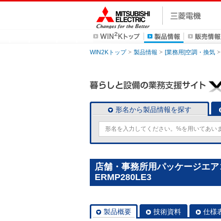
WIN2Kトップ
製品情報
[業務用]空調・換気
形名から製品情報を探す
店舗・事務所用パッケージエアコン(M
ERMP280LE3
製品概要
技術資料
仕様