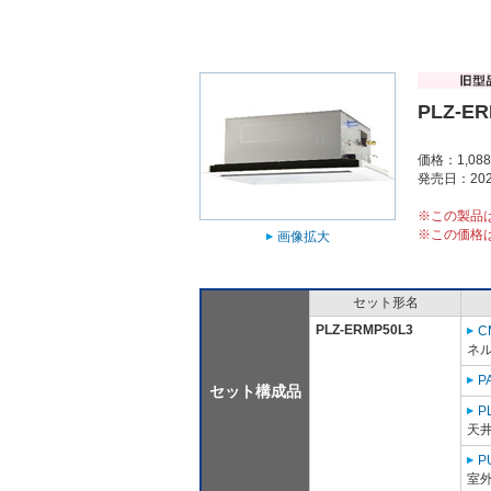
PLZ-ER
価格：1,08
発売日：202
※この製品
※この価格
画像拡大
セット形名
PLZ-ERMP50L3
C
ネル
P
セット構成品
P
天
P
室外