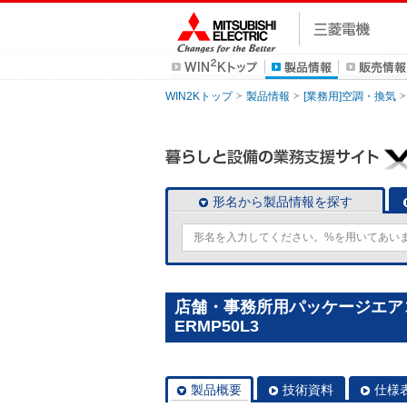
WIN2Kトップ
製品情報
[業務用]空調・換気
形名から製品情報を探す
店舗・事務所用パッケージエアコン(M
ERMP50L3
製品概要
技術資料
仕様