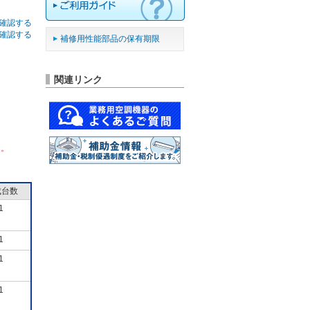
確認する
確認する
補修用性能部品の保有期限
関連リンク
ん。
成台数
1
1
1
1