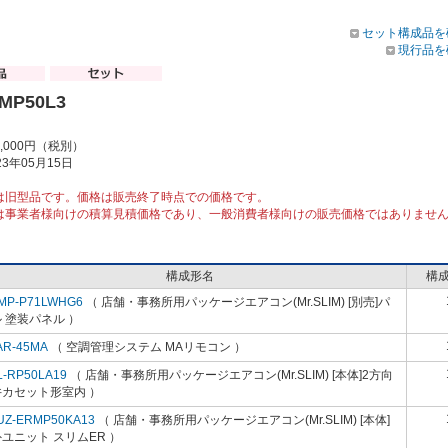
セット構成品を
現行品を
MP50L3
8,000円（税別）
3年05月15日
は旧型品です。価格は販売終了時点での価格です。
は事業者様向けの積算見積価格であり、一般消費者様向けの販売価格ではありませ
構成形名
構
MP-P71LWHG6
（ 店舗・事務所用パッケージエアコン(Mr.SLIM) [別売]パ
 塗装パネル ）
AR-45MA
（ 空調管理システム MAリモコン ）
L-RP50LA19
（ 店舗・事務所用パッケージエアコン(Mr.SLIM) [本体]2方向
井カセット形室内 ）
UZ-ERMP50KA13
（ 店舗・事務所用パッケージエアコン(Mr.SLIM) [本体]
ユニット スリムER ）