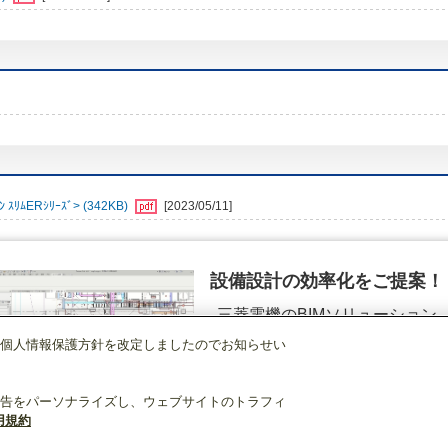
ﾑERｼﾘｰｽﾞ> (342KB)
[2023/05/11]
設備設計の効率化をご提案！
三菱電機のBIMソリューション
（空調.換気.照明）
個人情報保護方針を改定しましたのでお知らせい
店舗・事務所用パッケージエアコン(Mr.SLIM)
[本体]スリムER
1方向天井カセ
詳細を見る
告をパーソナライズし、ウェブサイトのトラフィ
用規約