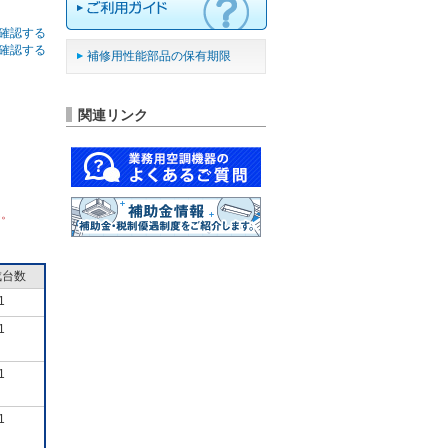
確認する
確認する
補修用性能部品の保有期限
関連リンク
ん。
成台数
1
1
1
1