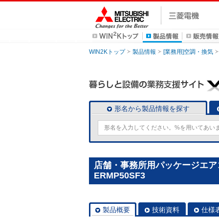
WIN2Kトップ
製品情報
[業務用]空調・換気
形名から製品情報を探す
店舗・事務所用パッケージエアコン(
ERMP50SF3
製品概要
技術資料
仕様