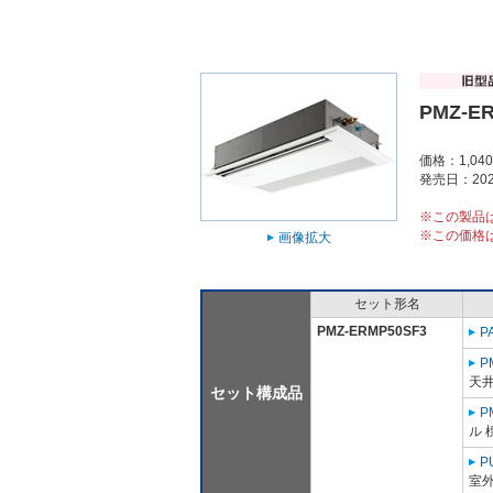
PMZ-E
価格：1,04
発売日：202
※この製品
※この価格
画像拡大
セット形名
PMZ-ERMP50SF3
P
P
天
セット構成品
P
ル 
P
室外