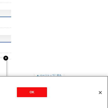
▲ ページトップに戻る
ット形
PMZ-ERMP50SF3
OK