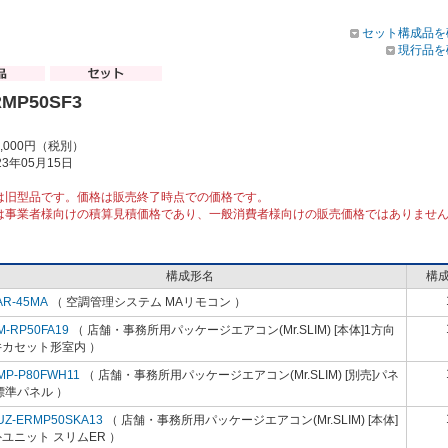
セット構成品を
現行品を
RMP50SF3
0,000円（税別）
3年05月15日
は旧型品です。価格は販売終了時点での価格です。
は事業者様向けの積算見積価格であり、一般消費者様向けの販売価格ではありませ
構成形名
構
AR-45MA
（ 空調管理システム MAリモコン ）
M-RP50FA19
（ 店舗・事務所用パッケージエアコン(Mr.SLIM) [本体]1方向
井カセット形室内 ）
MP-P80FWH11
（ 店舗・事務所用パッケージエアコン(Mr.SLIM) [別売]パネ
標準パネル ）
UZ-ERMP50SKA13
（ 店舗・事務所用パッケージエアコン(Mr.SLIM) [本体]
ユニット スリムER ）