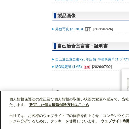
製品画像
外観写真 (213KB)
[2026/02/26]
自己適合宣言書・証明書
自己適合宣言書<23年店舗･事務所用ﾊﾟｯｹｰｼﾞｴｱｺﾝ ｽﾘ
ISO認定証 (1MB)
[2026/07/02]
個人情報保護法の改正及び個人情報の取扱い状況の変更を鑑みて、当社
WIN2Kトップ
製品情報
[業務用]空調・換気
たします。
改定した個人情報保護方針はこちら
当社では、お客様のウェブサイトでの体験を向上させ、コンテンツや広
ックを分析するために、クッキーを使用しています。
ウェブサイト利
クリップリスト
0
0
製品：
/ 資料：