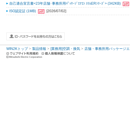
自己適合宣言書<23年店舗･事務所用ﾊﾟｯｹｰｼﾞｴｱｺﾝ ｽﾘﾑERｼﾘｰｽﾞ> (342KB)
ISO認定証 (1MB)
[2026/07/02]
WIN2Kトップ
製品情報
[業務用]空調・換気
店舗・事務所用パッケージエアコン