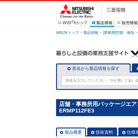
WIN2Kトップ
製品情報
[業務用]空調・換気
形名から製品情報を探す
店舗・事務所用パッケージエアコン(M
ERMP112FE3
製品概要
技術資料
仕様