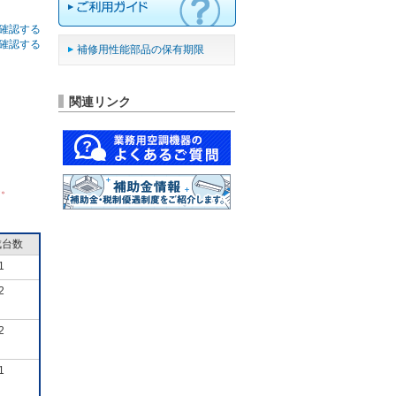
確認する
確認する
補修用性能部品の保有期限
関連リンク
ん。
成台数
1
2
2
1