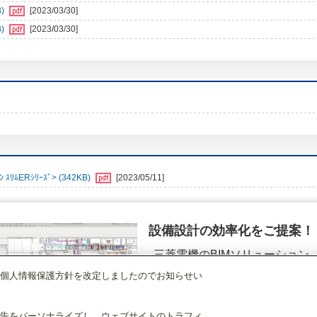
)
[2023/03/30]
)
[2023/03/30]
ﾑERｼﾘｰｽﾞ> (342KB)
[2023/05/11]
設備設計の効率化をご提案！
三菱電機のBIMソリューション
（空調.換気.照明）
個人情報保護方針を改定しましたのでお知らせい
店舗・事務所用パッケージエアコン(Mr.SLIM)
[本体]スリムER
1方向天井カセ
詳細を見る
告をパーソナライズし、ウェブサイトのトラフィ