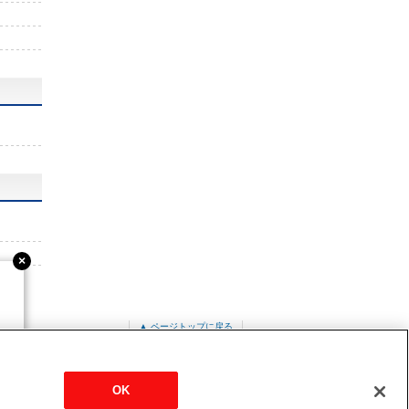
▲ ページトップに戻る
ット形
PMZX-ERMP112FE3
OK