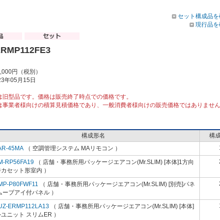
セット構成品を
現行品を
ERMP112FE3
3,000円（税別）
3年05月15日
は旧型品です。価格は販売終了時点での価格です。
は事業者様向けの積算見積価格であり、一般消費者様向けの販売価格ではありませ
構成形名
構
AR-45MA
（ 空調管理システム MAリモコン ）
M-RP56FA19
（ 店舗・事務所用パッケージエアコン(Mr.SLIM) [本体]1方向
井カセット形室内 ）
MP-P80FWF11
（ 店舗・事務所用パッケージエアコン(Mr.SLIM) [別売]パネ
ムーブアイ付パネル ）
UZ-ERMP112LA13
（ 店舗・事務所用パッケージエアコン(Mr.SLIM) [本体]
ユニット スリムER ）