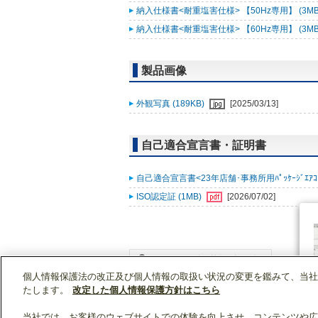
納入仕様書<耐重塩害仕様> 【50Hz専用】 (3MB
納入仕様書<耐重塩害仕様> 【60Hz専用】 (3MB
製品画像
外観写真 (189KB)
[2025/03/13]
自己適合宣言書・証明書
自己適合宣言書<23年店舗･事務所用ﾊﾟｯｹｰｼﾞｴｱｺﾝ ｽﾘ
ISO認定証 (1MB)
[2026/07/02]
個人情報保護法の改正及び個人情報の取扱い状況の変更を鑑みて、当社
WIN2Kトップ
製品情報
[業務用]空調・換気
たします。
改定した個人情報保護方針はこちら
当社では、お客様のウェブサイトでの体験を向上させ、コンテンツや広