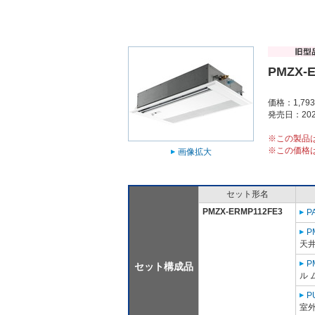
PMZX-
価格：1,79
発売日：202
※この製品
※この価格
画像拡大
セット形名
PMZX-ERMP112FE3
P
P
天
P
セット構成品
ル 
P
室外