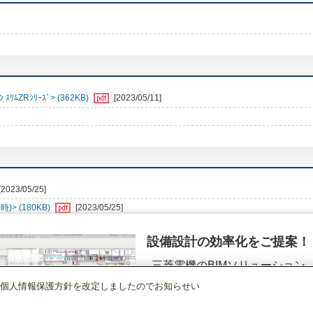
ﾑZRｼﾘｰｽﾞ> (362KB)
[2023/05/11]
[2023/05/25]
> (180KB)
[2023/05/25]
設備設計の効率化をご提案！
三菱電機のBIMソリューション
（空調.換気.照明）
個人情報保護方針を改定しましたのでお知らせい
店舗・事務所用パッケージエアコン(Mr.SLIM)
[本体]スリムZR
天吊形
PCZ-
詳細を見る