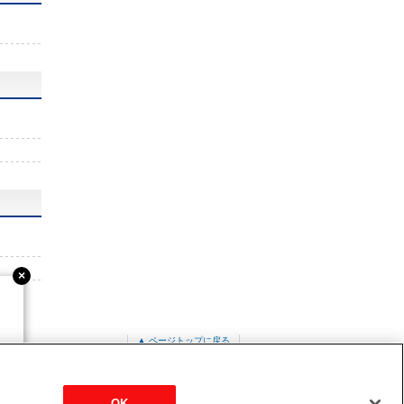
▲ ページトップに戻る
ZRMP224C3
OK