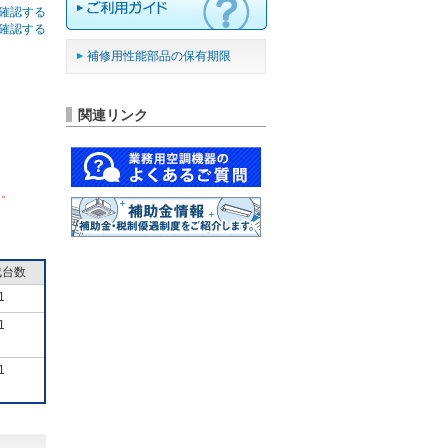
確認する
確認する
補修用性能部品の保有期限
関連リンク
ん。
成台数
1
1
1