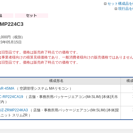
セット構成品を
現行品を
RMP224C3
3,000円（税別）
3年05月15日
は旧型品です。価格は販売終了時点での価格です。
は事業者様向けの積算見積価格であり、一般消費者様向けの販売価格ではありませ
は旧型品です。価格は販売終了時点での価格です。
構成形名
構
AR-45MA
（ 空調管理システム MAリモコン ）
C-RP224CA19
（ 店舗・事務所用パッケージエアコン(Mr.SLIM) [本体]天吊
内 ）
UZ-ZRMP224KA3
（ 店舗・事務所用パッケージエアコン(Mr.SLIM) [本体]室
ニット スリムZR ）