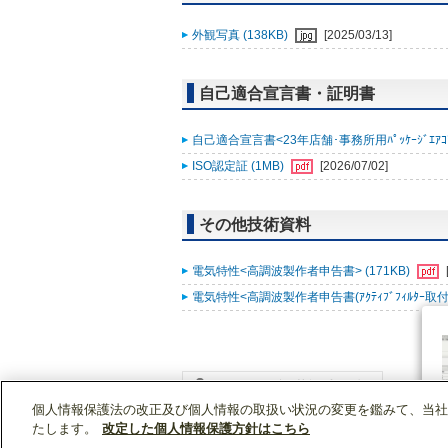
外観写真 (138KB)
[2025/03/13]
自己適合宣言書・証明書
自己適合宣言書<23年店舗･事務所用ﾊﾟｯｹｰｼﾞｴｱｺﾝ ｽﾘ
ISO認定証 (1MB)
[2026/07/02]
その他技術資料
電気特性<高調波製作者申告書> (171KB)
電気特性<高調波製作者申告書(ｱｸﾃｨﾌﾞﾌｨﾙﾀｰ取付時)
個人情報保護法の改正及び個人情報の取扱い状況の変更を鑑みて、当社
WIN2Kトップ
製品情報
[業務用]空調・換気
たします。
改定した個人情報保護方針はこちら