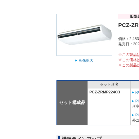
PCZ-Z
価格：2,48
発売日：202
※この製品
※この価格
画像拡大
※この製品
セット形名
PCZ-ZRMP224C3
P
P
セット構成品
形室
P
外ユ