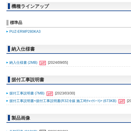
機種ラインアップ
標準品
PUZ-ERMP280KA3
納入仕様書
納入仕様書 (2MB)
[2024/09/05]
据付工事説明書
据付工事説明書 (7MB)
[2023/03/30]
据付工事説明書<据付工事説明書(R32冷媒 施工時ﾁｪｯｸｼｰﾄ)> (673KB)
[2
製品画像