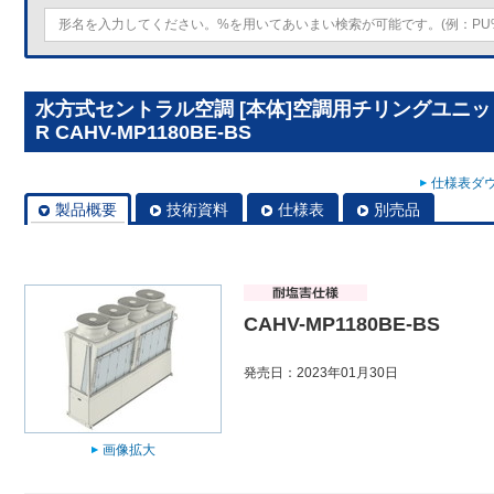
水方式セントラル空調 [本体]空調用チリングユニット
R CAHV-MP1180BE-BS
仕様表ダウ
製品概要
技術資料
仕様表
別売品
CAHV-MP1180BE-BS
発売日：2023年01月30日
画像拡大