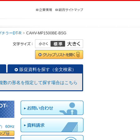
チラーDT-R
CAHV-MP1500BE-BSG
販促資料を探す（全文検索）
複数の形名を指定して探す場合はこちら
T-
 60Hz