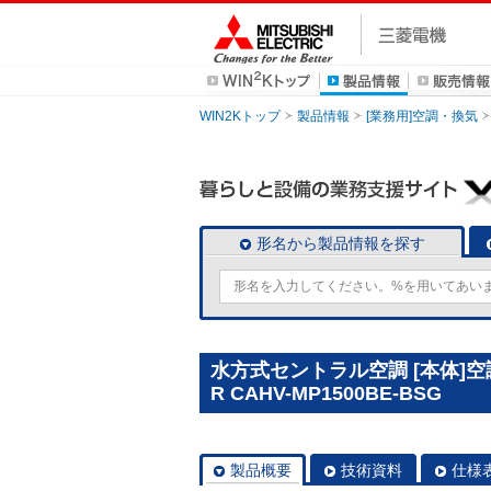
WIN2Kトップ
製品情報
[業務用]空調・換気
形名から製品情報を探す
水方式セントラル空調 [本体]空
R CAHV-MP1500BE-BSG
製品概要
技術資料
仕様