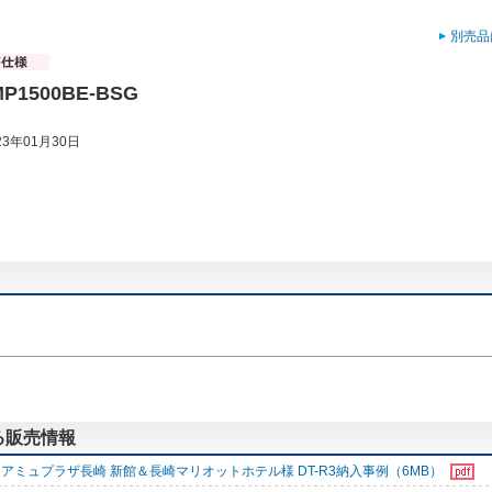
別売品
MP1500BE-BSG
3年01月30日
する販売情報
アミュプラザ長崎 新館＆長崎マリオットホテル様 DT-R3納入事例（6MB）