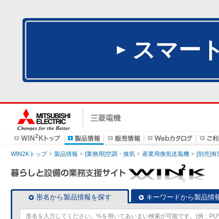
スマー
WIN2Kトップ
製品情報
[業務用]空調・換気
産業用換気送風機
[別売]
形名から製品情報を探す
キーワードから製品情