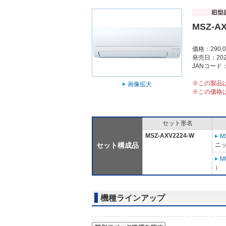
MSZ-AX
価格：290,
発売日：202
JANコード：4
※この製品
画像拡大
※この価格
セット形名
MSZ-AXV2224-W
M
セット構成品
ニッ
M
）
機種ラインアップ