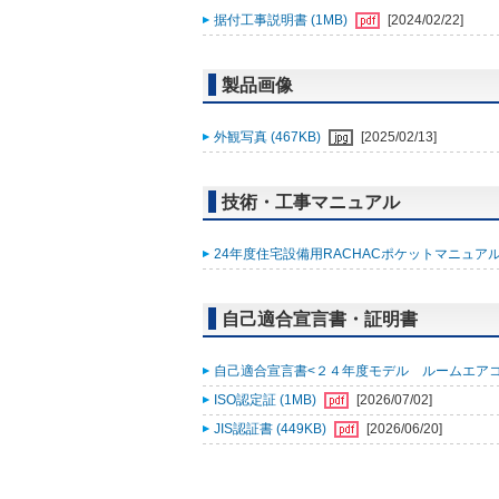
据付工事説明書 (1MB)
[2024/02/22]
製品画像
外観写真 (467KB)
[2025/02/13]
技術・工事マニュアル
24年度住宅設備用RACHACポケットマニュアル (
自己適合宣言書・証明書
自己適合宣言書<２４年度モデル ルームエアコン
ISO認定証 (1MB)
[2026/07/02]
JIS認証書 (449KB)
[2026/06/20]