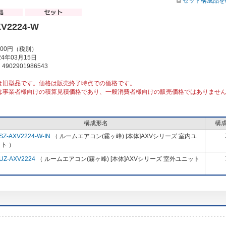
セット構成品を
V2224-W
000円（税別）
4年03月15日
902901986543
は旧型品です。価格は販売終了時点での価格です。
は事業者様向けの積算見積価格であり、一般消費者様向けの販売価格ではありませ
構成形名
構
SZ-AXV2224-W-IN
（ ルームエアコン(霧ヶ峰) [本体]AXVシリーズ 室内ユ
ト ）
UZ-AXV2224
（ ルームエアコン(霧ヶ峰) [本体]AXVシリーズ 室外ユニット