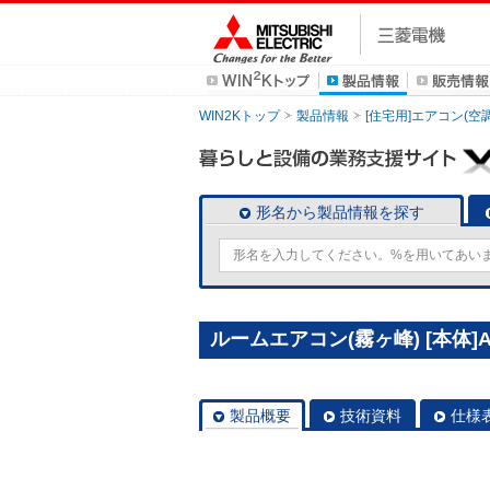
WIN2Kトップ
製品情報
[住宅用]エアコン(空
形名から製品情報を探す
ルームエアコン(霧ヶ峰) [本体]AX
製品概要
技術資料
仕様