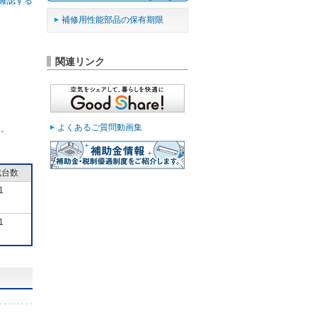
確認する
補修用性能部品の保有期限
関連リンク
よくあるご質問動画集
ん。
成台数
1
1