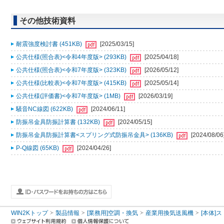
その他技術資料
耐震強度検討書 (451KB)
[2025/03/15]
公共仕様(照合表)<令和4年度版> (293KB)
[2025/04/18]
公共仕様(照合表)<令和7年度版> (323KB)
[2026/05/12]
公共仕様(比較表)<令和7年度版> (415KB)
[2025/05/14]
公共仕様(評価書)<令和7年度版> (1MB)
[2026/03/19]
騒音NC線図 (622KB)
[2024/06/11]
防振吊金具防振計算書 (132KB)
[2024/05/15]
防振吊金具防振計算書<スプリング式防振吊金具> (136KB)
[2024/08/06
P-Q線図 (65KB)
[2024/04/26]
WIN2Kトップ
製品情報
[業務用]空調・換気
産業用換気送風機
[本体]