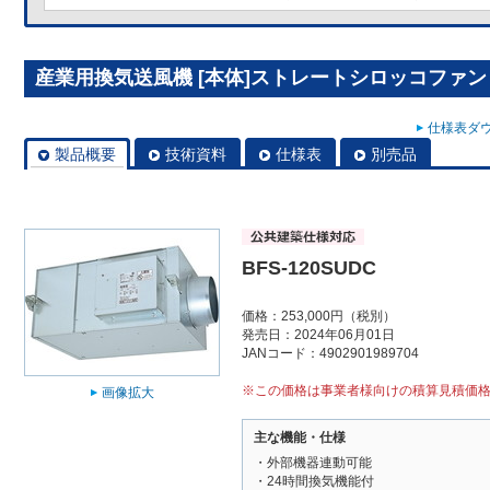
産業用換気送風機 [本体]ストレートシロッコファン BF
仕様表ダウ
製品概要
技術資料
仕様表
別売品
BFS-120SUDC
価格：253,000円（税別）
発売日：2024年06月01日
JANコード：4902901989704
※この価格は事業者様向けの積算見積価
画像拡大
主な機能・仕様
・外部機器連動可能
・24時間換気機能付