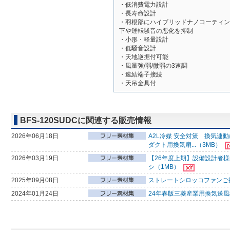
・低消費電力設計
・長寿命設計
・羽根部にハイブリッドナノコーティン
下や運転騒音の悪化を抑制
・小形・軽量設計
・低騒音設計
・天地逆据付可能
・風量強/弱/微弱の3速調
・速結端子接続
・天吊金具付
BFS-120SUDCに関連する販売情報
2026年06月18日
A2L冷媒 安全対策 換気
ダクト用換気扇...（3MB）
2026年03月19日
【26年度上期】設備設計者
シ（1MB）
2025年09月08日
ストレートシロッコファンご
2024年01月24日
24年春版三菱産業用換気送風