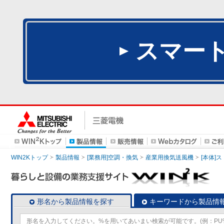
スマー
WIN2Kトップ
製品情報
[業務用]空調・換気
産業用換気送風機
[本体]
形名から製品情報を探す
キーワードから製品情