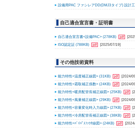
設備用PAC ファシレアDD(DMJ3タイプ) 設計工
自己適合宣言書・証明書
自己適合宣言書<設備PAC> (278KB)
[202
ISO認定証 (788KB)
[2025/07/19]
その他技術資料
能力特性<温度補正線図> (31KB)
[2024/0
能力特性<霜取補正係数> (24KB)
[2024/0
能力特性<暖房配管長補正線図> (25KB)
[
能力特性<風量補正線図> (29KB)
[2024/0
能力特性<容量変化時入力線図> (27KB)
[
能力特性<冷房配管長補正線図> (38KB)
[
能力特性<ﾊﾞｲﾊﾟｽﾌｧｸﾀ線図> (24KB)
[2024