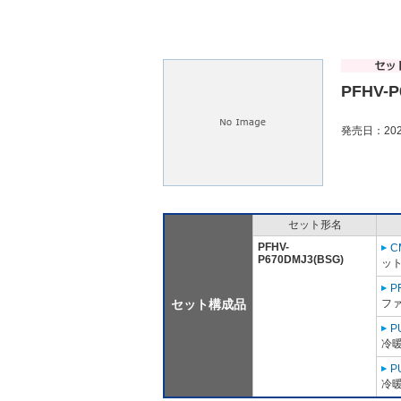
PFHV-P
発売日：202
セット形名
PFHV-
C
P670DMJ3(BSG)
ット
P
セット構成品
ファ
P
冷暖
P
冷暖