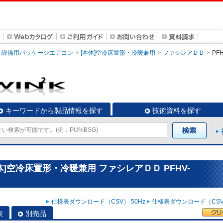
設備用パッケージエアコン
[本体]空冷床置形・冷暖兼用
ファシレアＤＤ
PFH
キーワードから製品情報を探す
技術資料を探す
]空冷床置形・冷暖兼用 ファシレアＤＤ PFHV-
仕様表ダウンロード（CSV） 50Hz
仕様表ダウンロード（CSV）
表
別売品