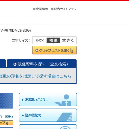
V-P670DMJ3(BSG)
販促資料を探す（全文検索）
複数の形名を指定して探す場合はこちら
 60Hz