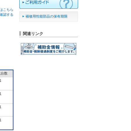
はこちら
確認する
補修用性能部品の保有期限
関連リンク
成台数
1
1
1
1