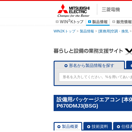
WIN2Kトップ
製品情報
[業務用]空調・換気
形名から製品情報を探す
設備用パッケージエアコン [本体
P670DMJ3(BSG)
製品概要
技術資料
仕様