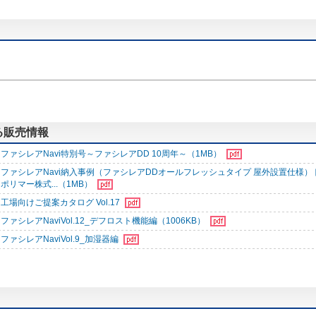
する販売情報
ファシレアNavi特別号～ファシレアDD 10周年～（1MB）
ファシレアNavi納入事例（ファシレアDDオールフレッシュタイプ 屋外設置仕様）
ポリマー株式...（1MB）
工場向けご提案カタログ Vol.17
ファシレアNaviVol.12_デフロスト機能編（1006KB）
ファシレアNaviVol.9_加湿器編