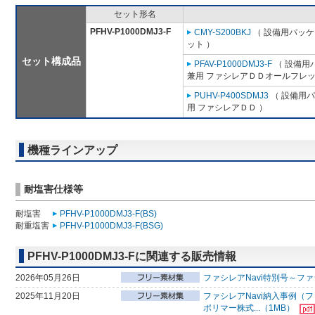
セット形名
PFHV-P1000DMJ3-F
CMY-S200BKJ
（ 設備用パッケ
ット ）
セット構成品
PFAV-P1000DMJ3-F
（ 設備用
兼用 ファシレアＤＤオールフレッ
PUHV-P400SDMJ3
（ 設備用パ
用 ファシレアＤＤ ）
機種ラインアップ
耐塩害仕様等
耐塩害
PFHV-P1000DMJ3-F(BS)
耐重塩害
PFHV-P1000DMJ3-F(BSG)
PFHV-P1000DMJ3-Fに関連する販売情報
2026年05月26日
ファシレアNavi特別号～ファ
2025年11月20日
ファシレアNavi納入事例（
ポリマー株式...（1MB）