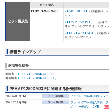
セット形名
PFHV-P1250DMJ3-F
CMY-S300BKJ
（ 設備用パッケ
ット ）
セット構成品
PFAV-P1250DMJ3-F
（ 設備用
兼用 ファシレアＤＤオールフレッ
PUHV-P400SDMJ3
（ 設備用パ
用 ファシレアＤＤ ）
機種ラインアップ
耐塩害仕様等
耐塩害
PFHV-P1250DMJ3-F(BS)
耐重塩害
PFHV-P1250DMJ3-F(BSG)
PFHV-P1250DMJ3-Fに関連する販売情報
2026年05月26日
ファシレアNavi特別号～ファ
2025年11月20日
ファシレアNavi納入事例（
ポリマー株式...（1MB）