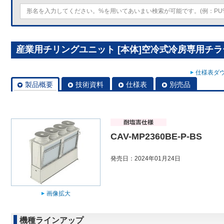
産業用チリングユニット [本体]空冷式冷房専用チラーDT-R
仕様表ダウ
製品概要
技術資料
仕様表
別売品
CAV-MP2360BE-P-BS
発売日：2024年01月24日
画像拡大
機種ラインアップ