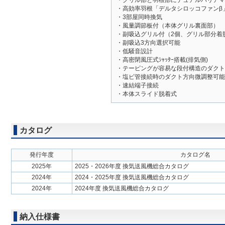
・グリル部と羽根部にデュアルバリアマ
・高効率羽根「デルタシロッコファンβ
・3部屋同時換気
・風量調節板付（本体グリル裏面部）
・副吸込グリル付（2個、グリル部分着
・副吸込3方向選択可能
・低騒音設計
・高密閉風圧式ｼｬｯﾀｰ搭載(排気側)
・テーピングが容易な段付構造のダクト
・塩ビ管接続時のダクト方向微調整可能
・速結端子接続
・本体スライド脱着式
カタログ
発行年度
カタログ名
2025年
2025・2026年度 換気送風機総合カタログ
2024年
2024・2025年度 換気送風機総合カタログ
2024年
2024年度 換気送風機総合カタログ
納入仕様書